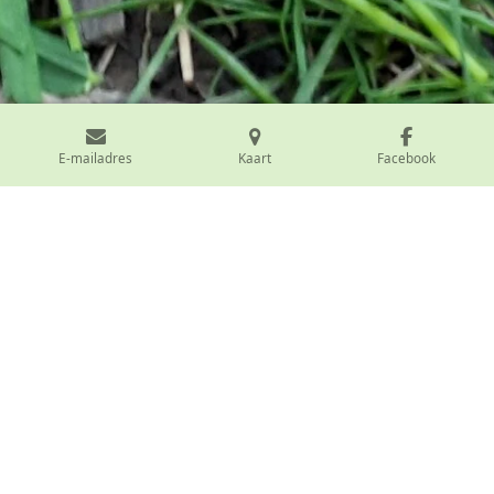
E-mailadres
Kaart
Facebook
Kom met de bus of trein
Met het openbaar vervoer? Een fluitje van een cent!
Met de bus
: Lijn 20 (De Lijn) stopt in onze straat. Stap
af aan de halte
Erwetegem Jempelkouterbeek
en je bent
vlakbij!
Met de trein
: Reis naar station
Lierde
. Vanaf daar is het
slechts 20 minuten wandelen door het prachtige
landschap tot aan onze poort.