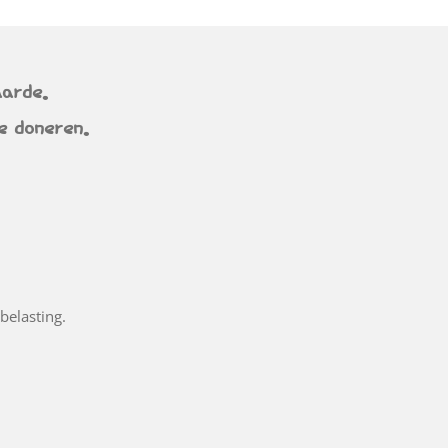
aarde.
te doneren.
belasting.