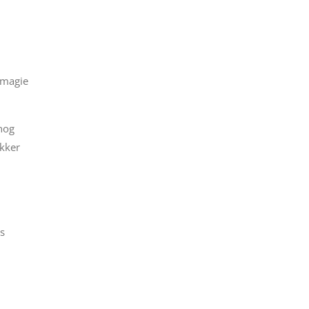
 magie
 nog
kker
s