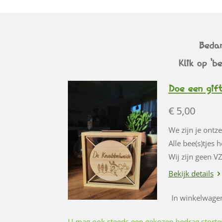
Bedan
Klik op 'b
Doe een gift
€ 5,00
We zijn je ontz
Alle bee(s)tjes 
Wij zijn geen V
Bekijk details
In winkelwage
U mag ook steeds een gekozen bedrag storte