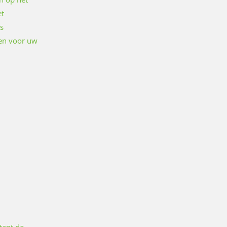
et
s
en voor uw
tant de