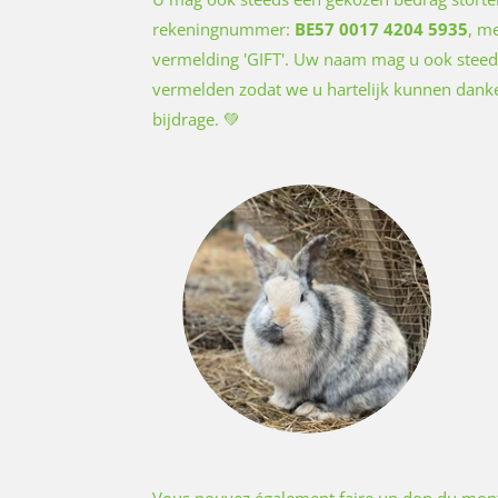
rekeningnummer:
BE57 0017 4204 5935
, m
vermelding 'GIFT'. Uw naam mag u ook steed
vermelden zodat we u hartelijk kunnen dank
bijdrage.
💚
Vous pouvez également faire un don du mon