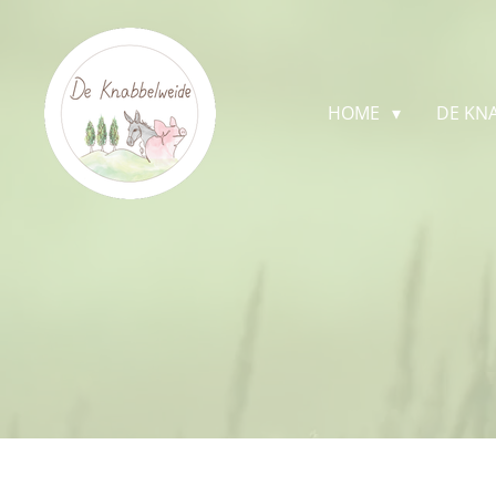
Ga
direct
naar
HOME
DE KN
de
hoofdinhoud